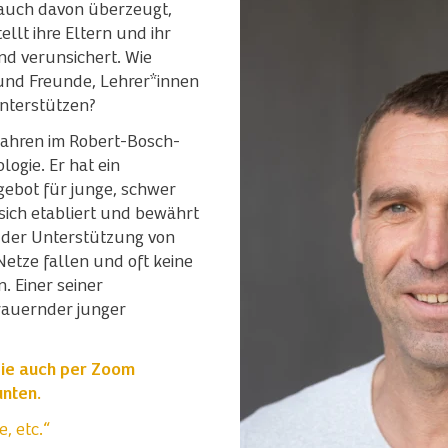
 auch davon überzeugt,
ellt ihre Eltern und ihr
d verunsichert. Wie
und Freunde, Lehrer*innen
nterstützen?
 Jahren im Robert-Bosch-
ogie. Er hat ein
ebot für junge, schwer
ich etabliert und bewährt
t der Unterstützung von
Netze fallen und oft keine
. Einer seiner
rauernder junger
Sie auch per Zoom
unten.
, etc.“