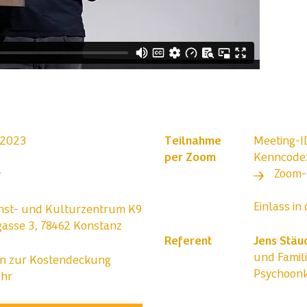
i 2023
Teilnahme
Meeting-I
per Zoom
Kenncode:
Zoom-
r
Einlass in
st- und Kulturzentrum K9
gasse 3, 78462 Konstanz
Referent
Jens Stäu
und Famil
en zur Kostendeckung
Psychoonk
ehr