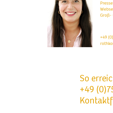
Presse
Websei
Groß-
+49 (0
rothk
So errei
+49 (0)7
Kontakt