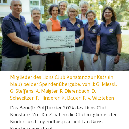
Mitglieder des Lions Club Konstanz zur Katz (in
blau) bei der Spendenübergabe. von li: G. Miessl,
G. Steffens, A. Maigler, P. Dierenbach, D.
Schweitzer, P. Hinderer, K. Bauer, R. v. Witzleben
Das Benefiz-Golfturnier 2024 des Lions Club
Konstanz ’Zur Katz’ haben die Clubmitglieder der
Kinder- und Jugendhospizarbeit Landkreis
Konstanz gewidmet.