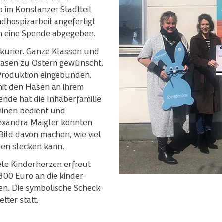
b im Konstanzer Stadtteil
ndhospizarbeit angefertigt
n eine Spende abgegeben.
dkurier. Ganze Klassen und
zhasen zu Ostern gewünscht.
 Produktion eingebunden.
it den Hasen an ihrem
nde hat die Inhaberfamilie
inen bedient und
lexandra Maigler konnten
 Bild davon machen, wie viel
sen stecken kann.
ele Kinderherzen erfreut
300 Euro an die kinder-
n. Die symbolische Scheck-
ter statt.