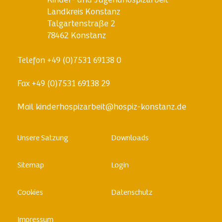
Kinder- und Jugendhospizarbeit
Landkreis Konstanz
Talgartenstraße 2
78462 Konstanz
Telefon
+49 (0)7531 69138 0
Fax
+49 (0)7531 69138 29
Mail
kinderhospizarbeit@hospiz-konstanz.de
Skip
Unsere Satzung
Downloads
to
content
Sitemap
Login
Cookies
Datenschutz
Impressum