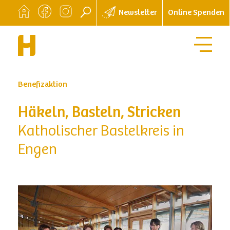
Newsletter
Online Spenden
Benefizaktion
Häkeln, Basteln, Stricken
Katholischer Bastelkreis in
Engen